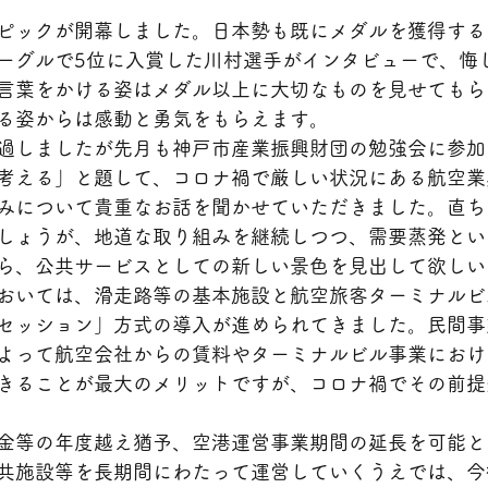
ピックが開幕しました。日本勢も既にメダルを獲得する
ーグルで5位に入賞した川村選手がインタビューで、悔
言葉をかける姿はメダル以上に大切なものを見せてもら
る姿からは感動と勇気をもらえます。
過しましたが先月も神戸市産業振興財団の勉強会に参加
考える」と題して、コロナ禍で厳しい状況にある航空業
みについて貴重なお話を聞かせていただきました。直ち
しょうが、地道な取り組みを継続しつつ、需要蒸発とい
ら、公共サービスとしての新しい景色を見出して欲しい
おいては、滑走路等の基本施設と航空旅客ターミナルビ
セッション」方式の導入が進められてきました。民間事
よって航空会社からの賃料やターミナルビル事業におけ
きることが最大のメリットですが、コロナ禍でその前提
金等の年度越え猶予、空港運営事業期間の延長を可能と
共施設等を長期間にわたって運営していくうえでは、今