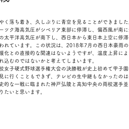
やく落ち着き、久しぶりに青空を見ることができました
ーツク海高気圧がシベリア東部に停滞し、偏西風が南に
の太平洋高気圧が南下し、西日本から東日本上空に停滞
われています。この状況は、2018年7月の西日本豪雨
暖化との直接的な関連はないようですが、温度上昇によ
れ込むのではないかと考えてしまいます。
校女子硬式野球選手権大会の決勝戦が史上初めて甲子園
見に行くこともできず、テレビの生中継もなかったのは
史的な一戦に臨まれた神戸弘陵と高知中央の両校選手並
りたいと思います。