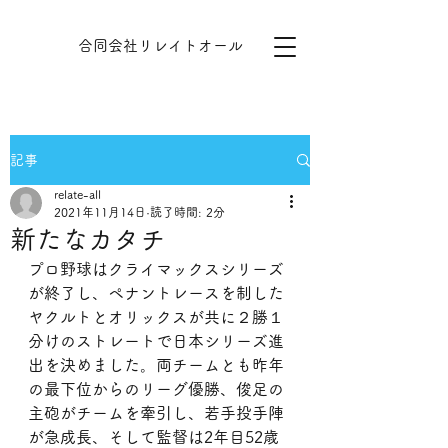
​​合同会社リレイトオール
記事
relate-all
2021年11月14日
読了時間: 2分
新たなカタチ
プロ野球はクライマックスシリーズ
が終了し、ペナントレースを制した
ヤクルトとオリックスが共に２勝１
分けのストレートで日本シリーズ進
出を決めました。両チームとも昨年
の最下位からのリーグ優勝、俊足の
主砲がチームを牽引し、若手投手陣
が急成長、そして監督は2年目52歳