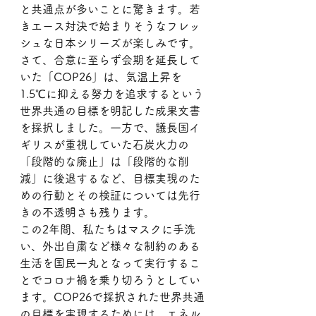
と共通点が多いことに驚きます。若
きエース対決で始まりそうなフレッ
シュな日本シリーズが楽しみです。
さて、合意に至らず会期を延長して
いた「COP26」は、気温上昇を
1.5℃に抑える努力を追求するという
世界共通の目標を明記した成果文書
を採択しました。一方で、議長国イ
ギリスが重視していた石炭火力の
「段階的な廃止」は「段階的な削
減」に後退するなど、目標実現のた
めの行動とその検証については先行
きの不透明さも残ります。
この2年間、私たちはマスクに手洗
い、外出自粛など様々な制約のある
生活を国民一丸となって実行するこ
とでコロナ禍を乗り切ろうとしてい
ます。COP26で採択された世界共通
の目標を実現するためには、エネル