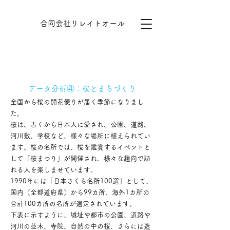
​​合同会社リレイトオール
​データ分析④：桜とまちづくり
全国から桜の開花便りが届く季節になりまし
た。
桜は、古くから日本人に愛され、公園、道路、
河川敷、学校など、様々な場所に植えられてい
ます。桜の名所では、桜を鑑賞するイベントと
して「桜まつり」が開催され、様々な趣向で訪
れる人を楽しませています。
1990年には「日本さくら名所100選」として、
国内（全都道府県）から99カ所、海外1カ所の
合計100カ所の名所が選定されています。
下表に示すように、城址や都市の公園、道路や
河川の並木、寺院、自然の中の桜、さらには造